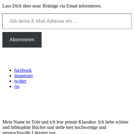
Lass Dich über neue Beiträge via Email informieren.
Gib deine E-Mail-Adresse ein ...
Abonnieren
Social Media
facebook
instagram
twitter
rss
Über mich
Mein Name ist Tobi und ich lese primär Klassiker. Ich liebe schöne
und bibliophile Bücher und stelle hier hochwertige und
anspruchsvolle Literatur vor.