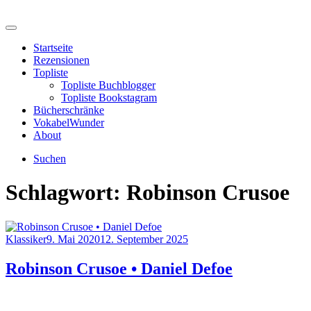
Skip
to
Menu
lesestunden
content
Startseite
Rezensionen
Topliste
Topliste Buchblogger
Topliste Bookstagram
Bücherschränke
VokabelWunder
About
Suchen
Schlagwort:
Robinson Crusoe
Category
Posted
Klassiker
9. Mai 2020
12. September 2025
on
Robinson Crusoe • Daniel Defoe
Informationen