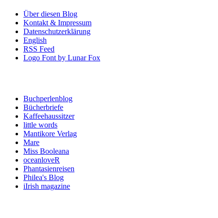
Über diesen Blog
Kontakt & Impressum
Datenschutzerklärung
English
RSS Feed
Logo Font by Lunar Fox
Blogroll
Buchperlenblog
Bücherbriefe
Kaffeehaussitzer
little words
Mantikore Verlag
Mare
Miss Booleana
oceanloveR
Phantasienreisen
Philea's Blog
iIrish magazine
Email Newsletter