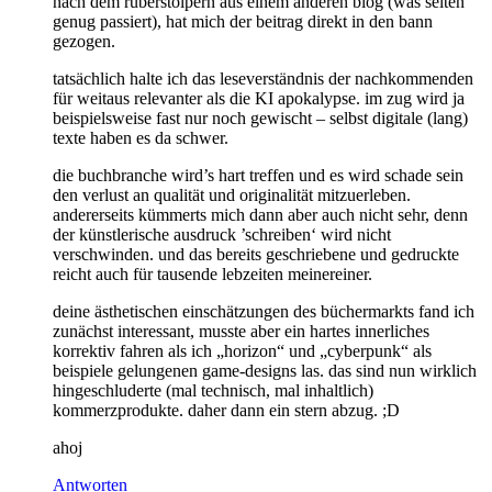
nach dem rüberstolpern aus einem anderen blog (was selten
genug passiert), hat mich der beitrag direkt in den bann
gezogen.
tatsächlich halte ich das leseverständnis der nachkommenden
für weitaus relevanter als die KI apokalypse. im zug wird ja
beispielsweise fast nur noch gewischt – selbst digitale (lang)
texte haben es da schwer.
die buchbranche wird’s hart treffen und es wird schade sein
den verlust an qualität und originalität mitzuerleben.
andererseits kümmerts mich dann aber auch nicht sehr, denn
der künstlerische ausdruck ’schreiben‘ wird nicht
verschwinden. und das bereits geschriebene und gedruckte
reicht auch für tausende lebzeiten meinereiner.
deine ästhetischen einschätzungen des büchermarkts fand ich
zunächst interessant, musste aber ein hartes innerliches
korrektiv fahren als ich „horizon“ und „cyberpunk“ als
beispiele gelungenen game-designs las. das sind nun wirklich
hingeschluderte (mal technisch, mal inhaltlich)
kommerzprodukte. daher dann ein stern abzug. ;D
ahoj
Antworten