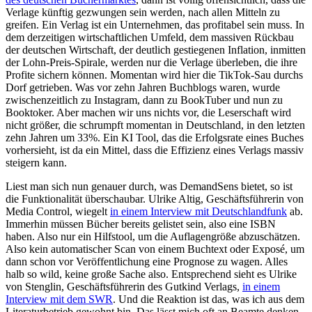
Verlage künftig gezwungen sein werden, nach allen Mitteln zu
greifen. Ein Verlag ist ein Unternehmen, das profitabel sein muss. In
dem derzeitigen wirtschaftlichen Umfeld, dem massiven Rückbau
der deutschen Wirtschaft, der deutlich gestiegenen Inflation, inmitten
der Lohn-Preis-Spirale, werden nur die Verlage überleben, die ihre
Profite sichern können. Momentan wird hier die TikTok-Sau durchs
Dorf getrieben. Was vor zehn Jahren Buchblogs waren, wurde
zwischenzeitlich zu Instagram, dann zu BookTuber und nun zu
Booktoker. Aber machen wir uns nichts vor, die Leserschaft wird
nicht größer, die schrumpft momentan in Deutschland, in den letzten
zehn Jahren um 33%. Ein KI Tool, das die Erfolgsrate eines Buches
vorhersieht, ist da ein Mittel, dass die Effizienz eines Verlags massiv
steigern kann.
Liest man sich nun genauer durch, was DemandSens bietet, so ist
die Funktionalität überschaubar. Ulrike Altig, Geschäftsführerin von
Media Control, wiegelt
in einem Interview mit Deutschlandfunk
ab.
Immerhin müssen Bücher bereits gelistet sein, also eine ISBN
haben. Also nur ein Hilfstool, um die Auflagengröße abzuschätzen.
Also kein automatischer Scan von einem Buchtext oder Exposé, um
dann schon vor Veröffentlichung eine Prognose zu wagen. Alles
halb so wild, keine große Sache also. Entsprechend sieht es Ulrike
von Stenglin, Geschäftsführerin des Gutkind Verlags,
in einem
Interview mit dem SWR
. Und die Reaktion ist das, was ich aus dem
Literaturbetrieb gewohnt bin. Das lässt mich oft an Beamte denken,