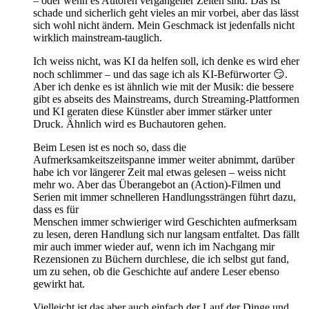
– oder wenn es Autoren vergangener Zeiten sind. Das ist
schade und sicherlich geht vieles an mir vorbei, aber das lässt
sich wohl nicht ändern. Mein Geschmack ist jedenfalls nicht
wirklich mainstream-tauglich.
Ich weiss nicht, was KI da helfen soll, ich denke es wird eher
noch schlimmer – und das sage ich als KI-Befürworter 😏.
Aber ich denke es ist ähnlich wie mit der Musik: die bessere
gibt es abseits des Mainstreams, durch Streaming-Plattformen
und KI geraten diese Künstler aber immer stärker unter
Druck. Ähnlich wird es Buchautoren gehen.
Beim Lesen ist es noch so, dass die
Aufmerksamkeitszeitspanne immer weiter abnimmt, darüber
habe ich vor längerer Zeit mal etwas gelesen – weiss nicht
mehr wo. Aber das Überangebot an (Action)-Filmen und
Serien mit immer schnelleren Handlungssträngen führt dazu,
dass es für
Menschen immer schwieriger wird Geschichten aufmerksam
zu lesen, deren Handlung sich nur langsam entfaltet. Das fällt
mir auch immer wieder auf, wenn ich im Nachgang mir
Rezensionen zu Büchern durchlese, die ich selbst gut fand,
um zu sehen, ob die Geschichte auf andere Leser ebenso
gewirkt hat.
Vielleicht ist das aber auch einfach der Lauf der Dinge und