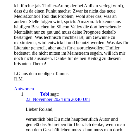
ich fürchte (als Thriller-Autor, der bei Aufbau verlegt wird),
dass du da einen Punkt machst. Zwar ist nicht das neue
MediaControl Tool das Problem, wohl aber das, was an
anderer Stelle folgen wird, sprich: Amazon. Ich kenne aus
häufigen Besuchen im Silicon Valley die dort herrschende
Mentalität nur zu gut und muss deine Prognose deshalb
bestätigen. Was technisch machbar ist, um Gewinne zu
maximieren, wird entwickelt und benutzt werden. Was das für
Literatur generell, aber auch für anspruchsvollere Thriller
bedeutet, die nicht mitten im Mainstream segeln, will ich mir
noch nicht ausmalen. Danke für deinen Beitrag zu diesem
brisanten Thema!
LG aus dem nebligen Taunus
R.M.
Antworten
Tobi
sagt:
23. November 2024 um 20:40 Uhr
Lieber Roland,
vermutlich bist Du nicht hauptberuflich Autor und
genießt das Schreiben für Dich. Ich denke, wenn man
von dem Geschäft leben muss, dann muss man doch