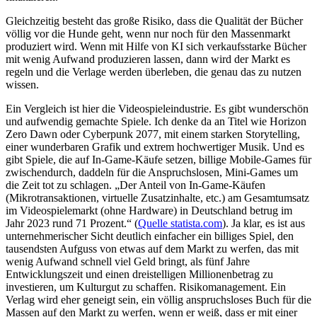
Gleichzeitig besteht das große Risiko, dass die Qualität der Bücher
völlig vor die Hunde geht, wenn nur noch für den Massenmarkt
produziert wird. Wenn mit Hilfe von KI sich verkaufsstarke Bücher
mit wenig Aufwand produzieren lassen, dann wird der Markt es
regeln und die Verlage werden überleben, die genau das zu nutzen
wissen.
Ein Vergleich ist hier die Videospieleindustrie. Es gibt wunderschön
und aufwendig gemachte Spiele. Ich denke da an Titel wie Horizon
Zero Dawn oder Cyberpunk 2077, mit einem starken Storytelling,
einer wunderbaren Grafik und extrem hochwertiger Musik. Und es
gibt Spiele, die auf In-Game-Käufe setzen, billige Mobile-Games für
zwischendurch, daddeln für die Anspruchslosen, Mini-Games um
die Zeit tot zu schlagen. „Der Anteil von In-Game-Käufen
(Mikrotransaktionen, virtuelle Zusatzinhalte, etc.) am Gesamtumsatz
im Videospielemarkt (ohne Hardware) in Deutschland betrug im
Jahr 2023 rund 71 Prozent.“ (
Quelle statista.com
). Ja klar, es ist aus
unternehmerischer Sicht deutlich einfacher ein billiges Spiel, den
tausendsten Aufguss von etwas auf dem Markt zu werfen, das mit
wenig Aufwand schnell viel Geld bringt, als fünf Jahre
Entwicklungszeit und einen dreistelligen Millionenbetrag zu
investieren, um Kulturgut zu schaffen. Risikomanagement. Ein
Verlag wird eher geneigt sein, ein völlig anspruchsloses Buch für die
Massen auf den Markt zu werfen, wenn er weiß, dass er mit einer