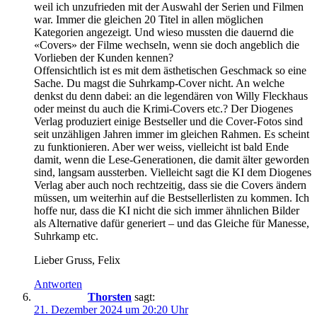
weil ich unzufrieden mit der Auswahl der Serien und Filmen
war. Immer die gleichen 20 Titel in allen möglichen
Kategorien angezeigt. Und wieso mussten die dauernd die
«Covers» der Filme wechseln, wenn sie doch angeblich die
Vorlieben der Kunden kennen?
Offensichtlich ist es mit dem ästhetischen Geschmack so eine
Sache. Du magst die Suhrkamp-Cover nicht. An welche
denkst du denn dabei: an die legendären von Willy Fleckhaus
oder meinst du auch die Krimi-Covers etc.? Der Diogenes
Verlag produziert einige Bestseller und die Cover-Fotos sind
seit unzähligen Jahren immer im gleichen Rahmen. Es scheint
zu funktionieren. Aber wer weiss, vielleicht ist bald Ende
damit, wenn die Lese-Generationen, die damit älter geworden
sind, langsam aussterben. Vielleicht sagt die KI dem Diogenes
Verlag aber auch noch rechtzeitig, dass sie die Covers ändern
müssen, um weiterhin auf die Bestsellerlisten zu kommen. Ich
hoffe nur, dass die KI nicht die sich immer ähnlichen Bilder
als Alternative dafür generiert – und das Gleiche für Manesse,
Suhrkamp etc.
Lieber Gruss, Felix
Antworten
Thorsten
sagt:
21. Dezember 2024 um 20:20 Uhr