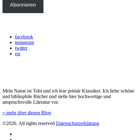
Abonnieren
Social Media
facebook
instagram
twitter
rss
Über mich
Mein Name ist Tobi und ich lese primär Klassiker. Ich liebe schöne
und bibliophile Bücher und stelle hier hochwertige und
anspruchsvolle Literatur vor.
» mehr über diesen Blog
©2026. All rights reserved
Datenschutzerklärung
facebook
instagram