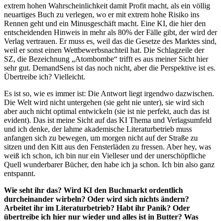
extrem hohen Wahrscheinlichkeit damit Profit macht, als ein völlig
neuartiges Buch zu verlegen, wo er mit extrem hohe Risiko ins
Rennen geht und ein Minusgeschäft macht. Eine KI, die hier den
entscheidenden Hinweis in mehr als 80% der Fälle gibt, der wird der
Verlag vertrauen. Er muss es, weil das die Gesetze des Marktes sind,
weil er sonst einen Wettbewerbsnachteil hat. Die Schlagzeile der
SZ, die Bezeichnung „Atombombe“ trifft es aus meiner Sicht hier
sehr gut. DemandSens ist das noch nicht, aber die Perspektive ist es.
Übertreibe ich? Vielleicht.
Es ist so, wie es immer ist: Die Antwort liegt irgendwo dazwischen.
Die Welt wird nicht untergehen (sie geht nie unter), sie wird sich
aber auch nicht optimal entwickeln (sie ist nie perfekt, auch das ist
evident). Das ist meine Sicht auf das KI Thema und Verlagsumfeld
und ich denke, der lahme akademische Literaturbetrieb muss
anfangen sich zu bewegen, um morgen nicht auf der Straße zu
sitzen und den Kitt aus den Fensterläden zu fressen. Aber hey, was
weiß ich schon, ich bin nur ein Vielleser und der unerschöpfliche
Quell wunderbarer Bücher, den habe ich ja schon. Ich bin also ganz
entspannt.
Wie seht ihr das? Wird KI den Buchmarkt ordentlich
durcheinander wirbeln? Oder wird sich nichts ändern?
Arbeitet ihr im Literaturbetrieb? Habt ihr Panik? Oder
übertreibe ich hier nur wieder und alles ist in Butter? Was