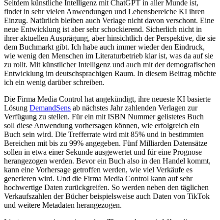
Seitdem künstliche Intelligenz mit ChatGPT in aller Munde ist,
findet in sehr vielen Anwendungen und Lebensbereiche KI ihren
Einzug. Natürlich bleiben auch Verlage nicht davon verschont. Eine
neue Entwicklung ist aber sehr schockierend. Sicherlich nicht in
ihrer aktuellen Ausprägung, aber hinsichtlich der Perspektive, die sie
dem Buchmarkt gibt. Ich habe auch immer wieder den Eindruck,
wie wenig den Menschen im Literaturbetrieb klar ist, was da auf sie
zu rollt. Mit künstlicher Intelligenz und auch mit der demografischen
Entwicklung im deutschsprachigen Raum. In diesem Beitrag möchte
ich ein wenig darüber schreiben.
Die Firma Media Control hat angekündigt, ihre neueste KI basierte
Lösung
DemandSens
ab nächstes Jahr zahlenden Verlagen zur
Verfügung zu stellen. Für ein mit ISBN Nummer gelistetes Buch
soll diese Anwendung vorhersagen können, wie erfolgreich ein
Buch sein wird. Die Trefferrate wird mit 85% und in bestimmten
Bereichen mit bis zu 99% angegeben. Fünf Milliarden Datensätze
sollen in etwa einer Sekunde ausgewertet und für eine Prognose
herangezogen werden. Bevor ein Buch also in den Handel kommt,
kann eine Vorhersage getroffen werden, wie viel Verkäufe es
generieren wird. Und die Firma Media Control kann auf sehr
hochwertige Daten zurückgreifen. So werden neben den täglichen
Verkaufszahlen der Bücher beispielsweise auch Daten von TikTok
und weitere Metadaten herangezogen.