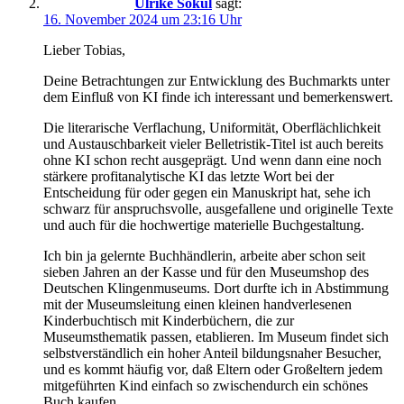
Ulrike Sokul
sagt:
16. November 2024 um 23:16 Uhr
Lieber Tobias,
Deine Betrachtungen zur Entwicklung des Buchmarkts unter
dem Einfluß von KI finde ich interessant und bemerkenswert.
Die literarische Verflachung, Uniformität, Oberflächlichkeit
und Austauschbarkeit vieler Belletristik-Titel ist auch bereits
ohne KI schon recht ausgeprägt. Und wenn dann eine noch
stärkere profitanalytische KI das letzte Wort bei der
Entscheidung für oder gegen ein Manuskript hat, sehe ich
schwarz für anspruchsvolle, ausgefallene und originelle Texte
und auch für die hochwertige materielle Buchgestaltung.
Ich bin ja gelernte Buchhändlerin, arbeite aber schon seit
sieben Jahren an der Kasse und für den Museumshop des
Deutschen Klingenmuseums. Dort durfte ich in Abstimmung
mit der Museumsleitung einen kleinen handverlesenen
Kinderbuchtisch mit Kinderbüchern, die zur
Museumsthematik passen, etablieren. Im Museum findet sich
selbstverständlich ein hoher Anteil bildungsnaher Besucher,
und es kommt häufig vor, daß Eltern oder Großeltern jedem
mitgeführten Kind einfach so zwischendurch ein schönes
Buch kaufen.