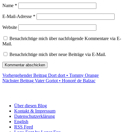
Name
*
E-Mail-Adresse
*
Website
Benachrichtige mich über nachfolgende Kommentare via E-
Mail.
Benachrichtige mich über neue Beiträge via E-Mail.
Beitragsnavigation
Previous
Vorhergehender Beitrag
Dort dort • Tommy Orange
Next
post:
Nächster Beitrag
Vater Goriot • Honoré de Balzac
post:
Informationen
Über diesen Blog
Kontakt & Impressum
Datenschutzerklärung
English
RSS Feed