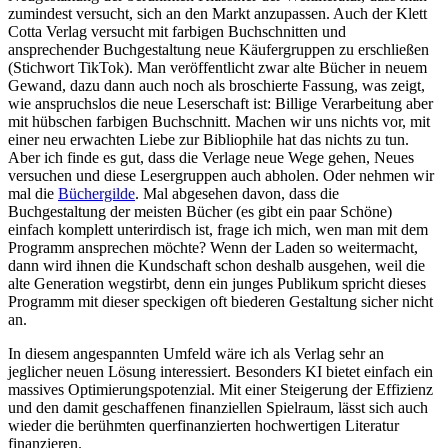
zumindest versucht, sich an den Markt anzupassen. Auch der Klett
Cotta Verlag versucht mit farbigen Buchschnitten und
ansprechender Buchgestaltung neue Käufergruppen zu erschließen
(Stichwort TikTok). Man veröffentlicht zwar alte Bücher in neuem
Gewand, dazu dann auch noch als broschierte Fassung, was zeigt,
wie anspruchslos die neue Leserschaft ist: Billige Verarbeitung aber
mit hübschen farbigen Buchschnitt. Machen wir uns nichts vor, mit
einer neu erwachten Liebe zur Bibliophile hat das nichts zu tun.
Aber ich finde es gut, dass die Verlage neue Wege gehen, Neues
versuchen und diese Lesergruppen auch abholen. Oder nehmen wir
mal die
Büchergilde
. Mal abgesehen davon, dass die
Buchgestaltung der meisten Bücher (es gibt ein paar Schöne)
einfach komplett unterirdisch ist, frage ich mich, wen man mit dem
Programm ansprechen möchte? Wenn der Laden so weitermacht,
dann wird ihnen die Kundschaft schon deshalb ausgehen, weil die
alte Generation wegstirbt, denn ein junges Publikum spricht dieses
Programm mit dieser speckigen oft biederen Gestaltung sicher nicht
an.
In diesem angespannten Umfeld wäre ich als Verlag sehr an
jeglicher neuen Lösung interessiert. Besonders KI bietet einfach ein
massives Optimierungspotenzial. Mit einer Steigerung der Effizienz
und den damit geschaffenen finanziellen Spielraum, lässt sich auch
wieder die berühmten querfinanzierten hochwertigen Literatur
finanzieren.