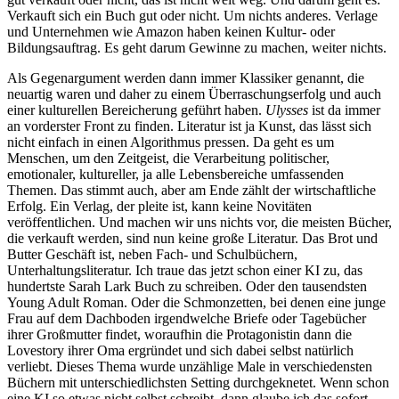
Verkauft sich ein Buch gut oder nicht. Um nichts anderes. Verlage
und Unternehmen wie Amazon haben keinen Kultur- oder
Bildungsauftrag. Es geht darum Gewinne zu machen, weiter nichts.
Als Gegenargument werden dann immer Klassiker genannt, die
neuartig waren und daher zu einem Überraschungserfolg und auch
einer kulturellen Bereicherung geführt haben.
Ulysses
ist da immer
an vorderster Front zu finden. Literatur ist ja Kunst, das lässt sich
nicht einfach in einen Algorithmus pressen. Da geht es um
Menschen, um den Zeitgeist, die Verarbeitung politischer,
emotionaler, kultureller, ja alle Lebensbereiche umfassenden
Themen. Das stimmt auch, aber am Ende zählt der wirtschaftliche
Erfolg. Ein Verlag, der pleite ist, kann keine Novitäten
veröffentlichen. Und machen wir uns nichts vor, die meisten Bücher,
die verkauft werden, sind nun keine große Literatur. Das Brot und
Butter Geschäft ist, neben Fach- und Schulbüchern,
Unterhaltungsliteratur. Ich traue das jetzt schon einer KI zu, das
hundertste Sarah Lark Buch zu schreiben. Oder den tausendsten
Young Adult Roman. Oder die Schmonzetten, bei denen eine junge
Frau auf dem Dachboden irgendwelche Briefe oder Tagebücher
ihrer Großmutter findet, woraufhin die Protagonistin dann die
Lovestory ihrer Oma ergründet und sich dabei selbst natürlich
verliebt. Dieses Thema wurde unzählige Male in verschiedensten
Büchern mit unterschiedlichsten Setting durchgeknetet. Wenn schon
eine KI so etwas nicht selbst schreibt, dann glaube ich das sofort,