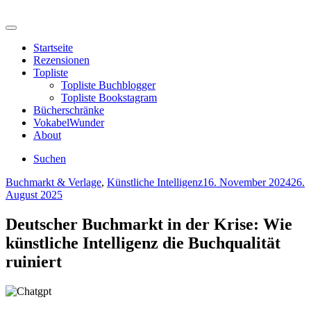
Skip
to
Menu
lesestunden
content
Startseite
Rezensionen
Topliste
Topliste Buchblogger
Topliste Bookstagram
Bücherschränke
VokabelWunder
About
Suchen
Categories
Posted
Buchmarkt & Verlage
,
Künstliche Intelligenz
16. November 2024
26.
on
August 2025
Deutscher Buchmarkt in der Krise: Wie
künstliche Intelligenz die Buchqualität
ruiniert