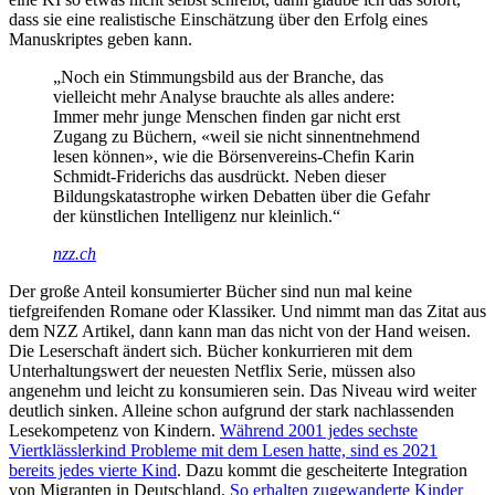
dass sie eine realistische Einschätzung über den Erfolg eines
Manuskriptes geben kann.
„Noch ein Stimmungsbild aus der Branche, das
vielleicht mehr Analyse brauchte als alles andere:
Immer mehr junge Menschen finden gar nicht erst
Zugang zu Büchern, «weil sie nicht sinnentnehmend
lesen können», wie die Börsenvereins-Chefin Karin
Schmidt-Friderichs das ausdrückt. Neben dieser
Bildungskatastrophe wirken Debatten über die Gefahr
der künstlichen Intelligenz nur kleinlich.“
nzz.ch
Der große Anteil konsumierter Bücher sind nun mal keine
tiefgreifenden Romane oder Klassiker. Und nimmt man das Zitat aus
dem NZZ Artikel, dann kann man das nicht von der Hand weisen.
Die Leserschaft ändert sich. Bücher konkurrieren mit dem
Unterhaltungswert der neuesten Netflix Serie, müssen also
angenehm und leicht zu konsumieren sein. Das Niveau wird weiter
deutlich sinken. Alleine schon aufgrund der stark nachlassenden
Lesekompetenz von Kindern.
Während 2001 jedes sechste
Viertklässlerkind Probleme mit dem Lesen hatte, sind es 2021
bereits jedes vierte Kind
. Dazu kommt die gescheiterte Integration
von Migranten in Deutschland.
So erhalten zugewanderte Kinder