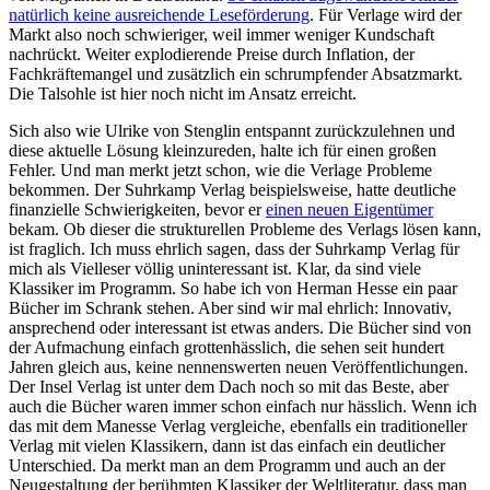
natürlich keine ausreichende Leseförderung
. Für Verlage wird der
Markt also noch schwieriger, weil immer weniger Kundschaft
nachrückt. Weiter explodierende Preise durch Inflation, der
Fachkräftemangel und zusätzlich ein schrumpfender Absatzmarkt.
Die Talsohle ist hier noch nicht im Ansatz erreicht.
Sich also wie Ulrike von Stenglin entspannt zurückzulehnen und
diese aktuelle Lösung kleinzureden, halte ich für einen großen
Fehler. Und man merkt jetzt schon, wie die Verlage Probleme
bekommen. Der Suhrkamp Verlag beispielsweise, hatte deutliche
finanzielle Schwierigkeiten, bevor er
einen neuen Eigentümer
bekam. Ob dieser die strukturellen Probleme des Verlags lösen kann,
ist fraglich. Ich muss ehrlich sagen, dass der Suhrkamp Verlag für
mich als Vielleser völlig uninteressant ist. Klar, da sind viele
Klassiker im Programm. So habe ich von Herman Hesse ein paar
Bücher im Schrank stehen. Aber sind wir mal ehrlich: Innovativ,
ansprechend oder interessant ist etwas anders. Die Bücher sind von
der Aufmachung einfach grottenhässlich, die sehen seit hundert
Jahren gleich aus, keine nennenswerten neuen Veröffentlichungen.
Der Insel Verlag ist unter dem Dach noch so mit das Beste, aber
auch die Bücher waren immer schon einfach nur hässlich. Wenn ich
das mit dem Manesse Verlag vergleiche, ebenfalls ein traditioneller
Verlag mit vielen Klassikern, dann ist das einfach ein deutlicher
Unterschied. Da merkt man an dem Programm und auch an der
Neugestaltung der berühmten Klassiker der Weltliteratur, dass man