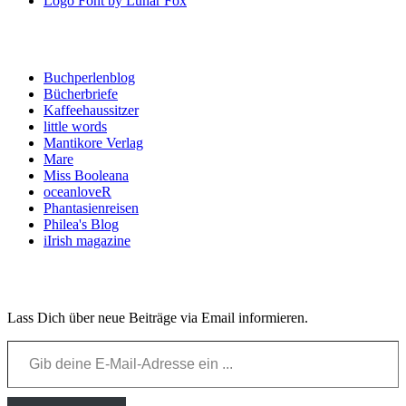
Logo Font by Lunar Fox
Blogroll
Buchperlenblog
Bücherbriefe
Kaffeehaussitzer
little words
Mantikore Verlag
Mare
Miss Booleana
oceanloveR
Phantasienreisen
Philea's Blog
iIrish magazine
Email Newsletter
Lass Dich über neue Beiträge via Email informieren.
Gib deine E-Mail-Adresse ein ...