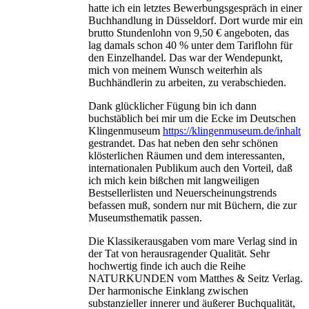
hatte ich ein letztes Bewerbungsgespräch in einer
Buchhandlung in Düsseldorf. Dort wurde mir ein
brutto Stundenlohn von 9,50 € angeboten, das
lag damals schon 40 % unter dem Tariflohn für
den Einzelhandel. Das war der Wendepunkt,
mich von meinem Wunsch weiterhin als
Buchhändlerin zu arbeiten, zu verabschieden.
Dank glücklicher Fügung bin ich dann
buchstäblich bei mir um die Ecke im Deutschen
Klingenmuseum
https://klingenmuseum.de/inhalt
gestrandet. Das hat neben den sehr schönen
klösterlichen Räumen und dem interessanten,
internationalen Publikum auch den Vorteil, daß
ich mich kein bißchen mit langweiligen
Bestsellerlisten und Neuerscheinungstrends
befassen muß, sondern nur mit Büchern, die zur
Museumsthematik passen.
Die Klassikerausgaben vom mare Verlag sind in
der Tat von herausragender Qualität. Sehr
hochwertig finde ich auch die Reihe
NATURKUNDEN vom Matthes & Seitz Verlag.
Der harmonische Einklang zwischen
substanzieller innerer und äußerer Buchqualität,