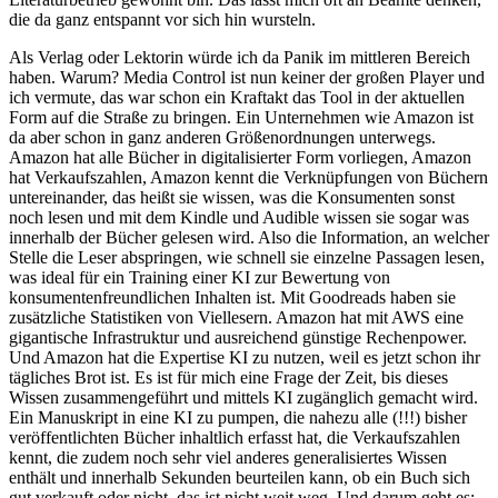
die da ganz entspannt vor sich hin wursteln.
Als Verlag oder Lektorin würde ich da Panik im mittleren Bereich
haben. Warum? Media Control ist nun keiner der großen Player und
ich vermute, das war schon ein Kraftakt das Tool in der aktuellen
Form auf die Straße zu bringen. Ein Unternehmen wie Amazon ist
da aber schon in ganz anderen Größenordnungen unterwegs.
Amazon hat alle Bücher in digitalisierter Form vorliegen, Amazon
hat Verkaufszahlen, Amazon kennt die Verknüpfungen von Büchern
untereinander, das heißt sie wissen, was die Konsumenten sonst
noch lesen und mit dem Kindle und Audible wissen sie sogar was
innerhalb der Bücher gelesen wird. Also die Information, an welcher
Stelle die Leser abspringen, wie schnell sie einzelne Passagen lesen,
was ideal für ein Training einer KI zur Bewertung von
konsumentenfreundlichen Inhalten ist. Mit Goodreads haben sie
zusätzliche Statistiken von Viellesern. Amazon hat mit AWS eine
gigantische Infrastruktur und ausreichend günstige Rechenpower.
Und Amazon hat die Expertise KI zu nutzen, weil es jetzt schon ihr
tägliches Brot ist. Es ist für mich eine Frage der Zeit, bis dieses
Wissen zusammengeführt und mittels KI zugänglich gemacht wird.
Ein Manuskript in eine KI zu pumpen, die nahezu alle (!!!) bisher
veröffentlichten Bücher inhaltlich erfasst hat, die Verkaufszahlen
kennt, die zudem noch sehr viel anderes generalisiertes Wissen
enthält und innerhalb Sekunden beurteilen kann, ob ein Buch sich
gut verkauft oder nicht, das ist nicht weit weg. Und darum geht es: