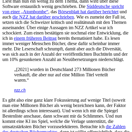
Liest man nun ein wenig zu dem Thema, dann wird über diese
Software erstaunlich wenig geschrieben. Die
Süddeutsche spricht
von einer „Atombombe“
, das
Börsenblatt hat darüber berichtet
und
auch
die NZZ hat darüber geschrieben
. Wie es zumeist der Fall ist,
setzen sich die Schweizer kritisch und realitätsnah mit den Themen
auseinander. Über einige Aussagen im NZZ Artikel war ich
schockiert. Zum einen bestätigen sie nochmal eine Entwicklung, die
ich in
einem früheren Beitrag
bereits thematisiert habe. Es lesen
immer weniger Menschen Bücher, diese dafür scheinbar immer
mehr. Die Leserschaft schrumpft, damit aber auch die Diversität,
was sich auch in der Anzahl der veröffentlichten Buchtiteln und der
um 10% gesunkenen Anzahl an Neuübersetzungen niederschlägt.
„[2021] wurden in Deutschland 273 Millionen Bücher
verkauft, die aber nur auf eine Million Titel verteilt
waren.“
nzz.ch
Es gibt also eine ganz klare Fokussierung auf wenige Titel (soweit
man eine Millionen Bücher als wenig bezeichnen kann, der Faktor
ist allerdings schon interessant). Und wenn ich mir die Spiegel
Bestenliste anschaue, dann schwant mir da Schlimmes. Und nun
kommt eine KI ins Spiel, welche die Verlage unterstützt, die
umsatzstärksten Bücher vorzuselektieren. Betrachte ich
die Zahlen
des deutschen Büchermarktes
, dann ist völlig offensichtlich, dass die