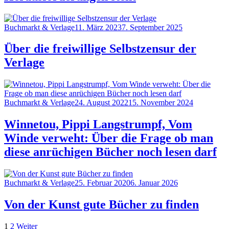
Category
Posted
Buchmarkt & Verlage
11. März 2023
7. September 2025
on
Über die freiwillige Selbstzensur der
Verlage
Category
Posted
Buchmarkt & Verlage
24. August 2022
15. November 2024
on
Winnetou, Pippi Langstrumpf, Vom
Winde verweht: Über die Frage ob man
diese anrüchigen Bücher noch lesen darf
Category
Posted
Buchmarkt & Verlage
25. Februar 2020
6. Januar 2026
on
Von der Kunst gute Bücher zu finden
Seitennummerierung
Page
Page
1
2
Weiter