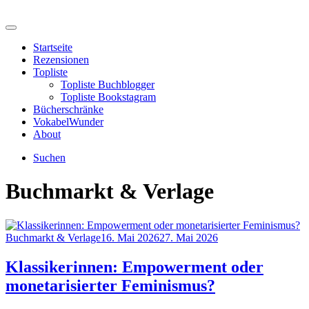
Skip
to
Menu
lesestunden
content
Startseite
Rezensionen
Topliste
Topliste Buchblogger
Topliste Bookstagram
Bücherschränke
VokabelWunder
About
Suchen
Buchmarkt & Verlage
Category
Posted
Buchmarkt & Verlage
16. Mai 2026
27. Mai 2026
on
Klassikerinnen: Empowerment oder
monetarisierter Feminismus?