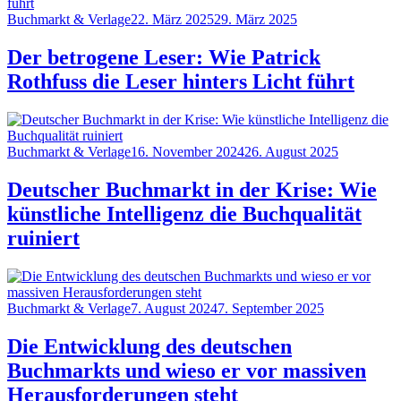
Category
Posted
Buchmarkt & Verlage
22. März 2025
29. März 2025
on
Der betrogene Leser: Wie Patrick
Rothfuss die Leser hinters Licht führt
Category
Posted
Buchmarkt & Verlage
16. November 2024
26. August 2025
on
Deutscher Buchmarkt in der Krise: Wie
künstliche Intelligenz die Buchqualität
ruiniert
Category
Posted
Buchmarkt & Verlage
7. August 2024
7. September 2025
on
Die Entwicklung des deutschen
Buchmarkts und wieso er vor massiven
Herausforderungen steht