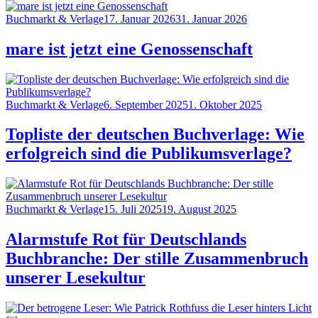
Category
Posted
Buchmarkt & Verlage
17. Januar 2026
31. Januar 2026
on
mare ist jetzt eine Genossenschaft
Category
Posted
Buchmarkt & Verlage
6. September 2025
1. Oktober 2025
on
Topliste der deutschen Buchverlage: Wie
erfolgreich sind die Publikumsverlage?
Category
Posted
Buchmarkt & Verlage
15. Juli 2025
19. August 2025
on
Alarmstufe Rot für Deutschlands
Buchbranche: Der stille Zusammenbruch
unserer Lesekultur