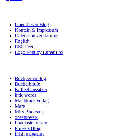
der
Informationen
Beiträge
Über diesen Blog
Kontakt & Impressum
Datenschutzerklärung
English
RSS Feed
Logo Font by Lunar Fox
Blogroll
Buchperlenblog
Bücherbriefe
Kaffeehaussitzer
little words
Mantikore Verlag
Mare
Miss Booleana
oceanloveR
Phantasienreisen
Philea's Blog
iIrish magazine