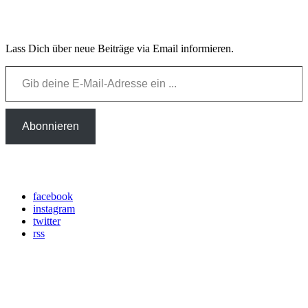
Email Newsletter
Lass Dich über neue Beiträge via Email informieren.
Gib deine E-Mail-Adresse ein ...
Abonnieren
Social Media
facebook
instagram
twitter
rss
Über mich