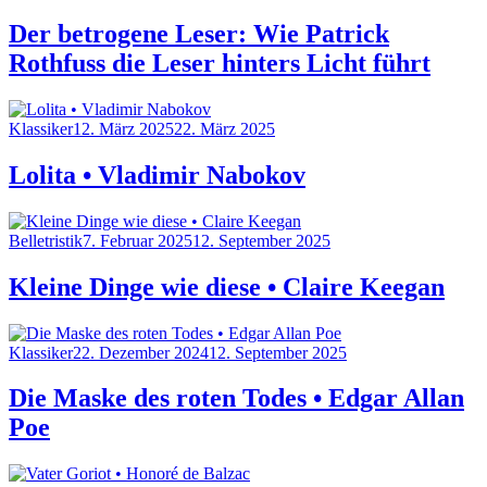
on
Der betrogene Leser: Wie Patrick
Rothfuss die Leser hinters Licht führt
Category
Posted
Klassiker
12. März 2025
22. März 2025
on
Lolita • Vladimir Nabokov
Category
Posted
Belletristik
7. Februar 2025
12. September 2025
on
Kleine Dinge wie diese • Claire Keegan
Category
Posted
Klassiker
22. Dezember 2024
12. September 2025
on
Die Maske des roten Todes • Edgar Allan
Poe