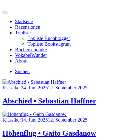
Skip
to
Menu
content
lesestunden
Startseite
Rezensionen
Topliste
Topliste Buchblogger
Topliste Bookstagram
Bücherschränke
VokabelWunder
About
Suchen
Category
Posted
Klassiker
24. Juni 2025
12. September 2025
on
Abschied • Sebastian Haffner
Category
Posted
Klassiker
14. Juni 2025
12. September 2025
on
Höhenflug • Gaito Gasdanow