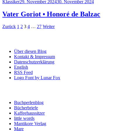
Category
Posted
Klassiker
29. November 2024
30. November 2024
on
Vater Goriot • Honoré de Balzac
Seitennummerierung
Page
Page
Page
Page
Page
Zurück
1
2
3
4
…
27
Weiter
der
Informationen
Beiträge
Über diesen Blog
Kontakt & Impressum
Datenschutzerklärung
English
RSS Feed
Logo Font by Lunar Fox
Blogroll
Buchperlenblog
Bücherbriefe
Kaffeehaussitzer
little words
Mantikore Verlag
Mare