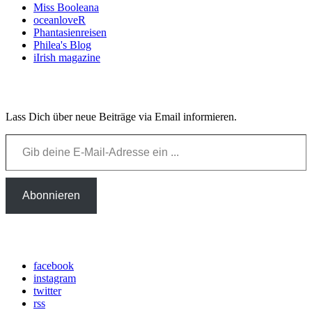
Miss Booleana
oceanloveR
Phantasienreisen
Philea's Blog
iIrish magazine
Email Newsletter
Lass Dich über neue Beiträge via Email informieren.
Gib deine E-Mail-Adresse ein ...
Abonnieren
Social Media
facebook
instagram
twitter
rss