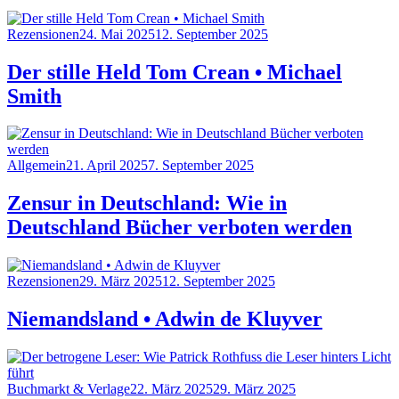
Category
Posted
Rezensionen
24. Mai 2025
12. September 2025
on
Der stille Held Tom Crean • Michael
Smith
Category
Posted
Allgemein
21. April 2025
7. September 2025
on
Zensur in Deutschland: Wie in
Deutschland Bücher verboten werden
Category
Posted
Rezensionen
29. März 2025
12. September 2025
on
Niemandsland • Adwin de Kluyver
Category
Posted
Buchmarkt & Verlage
22. März 2025
29. März 2025